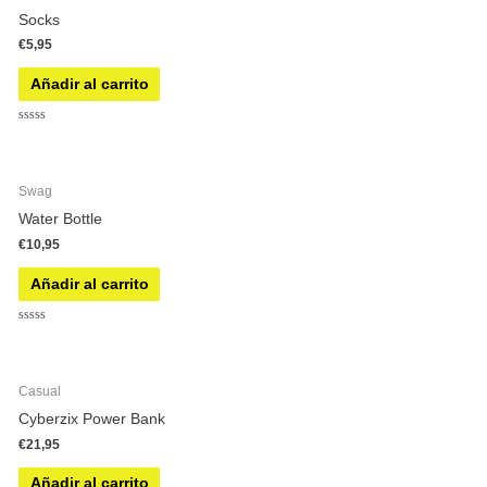
Socks
€
5,95
Añadir al carrito
Valorado
con
0
de
5
Swag
Water Bottle
€
10,95
Añadir al carrito
Valorado
con
0
de
5
Casual
Cyberzix Power Bank
€
21,95
Añadir al carrito