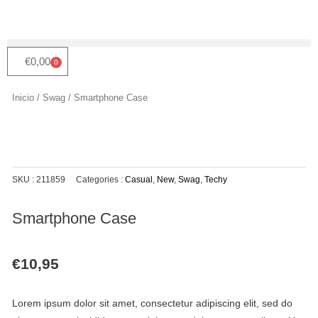
Ir
al
contenido
€
0,00
0
Carrito
Inicio
/
Swag
/ Smartphone Case
SKU :
211859
Categories :
Casual
,
New
,
Swag
,
Techy
Smartphone Case
€
10,95
Lorem ipsum dolor sit amet, consectetur adipiscing elit, sed do