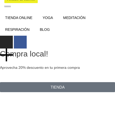
Valorado
con
0
TIENDA ONLINE
YOGA
MEDITACIÓN
de
5
RESPIRACIÓN
BLOG
I
F
n
a
s
c
Compra local!
t
e
a
b
Aprovecha 20% descuento en tu primera compra
g
o
r
o
a
k
TIENDA
m
-
f