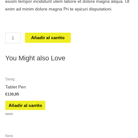
eiusm tempor incididunt utem labore et dolore magna aliqua. Ut
enim ad minim dolore magna Pri te epicuri disputationi.
Smartphone
Añadir al carrito
Case
cantidad
You Might also Love
Swag
Tablet Pen
€
130,95
Añadir al carrito
Valorado
con
0
de
5
New