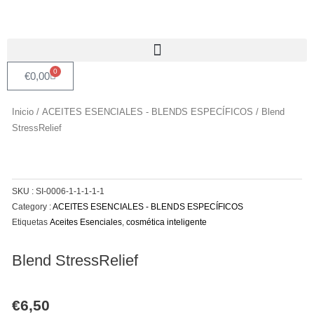
Ir
al
contenido
0
Carrito
€
0,00
Inicio
/
ACEITES ESENCIALES - BLENDS ESPECÍFICOS
/ Blend
StressRelief
SKU :
SI-0006-1-1-1-1-1
Category :
ACEITES ESENCIALES - BLENDS ESPECÍFICOS
Etiquetas
Aceites Esenciales
,
cosmética inteligente
Blend StressRelief
€
6,50