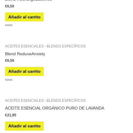
€
6,50
Añadir al carrito
Valorado
con
0
de
5
ACEITES ESENCIALES - BLENDS ESPECÍFICOS
Blend ReduxeAnxiety
€
6,50
Añadir al carrito
Valorado
con
0
de
5
ACEITES ESENCIALES - BLENDS ESPECÍFICOS
ACEITE ESENCIAL ORGÁNICO PURO DE LAVANDA
€
21,95
Añadir al carrito