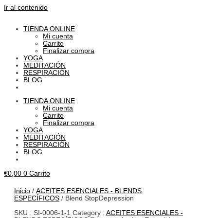
Ir al contenido
TIENDA ONLINE
Mi cuenta
Carrito
Finalizar compra
YOGA
MEDITACIÓN
RESPIRACIÓN
BLOG
TIENDA ONLINE
Mi cuenta
Carrito
Finalizar compra
YOGA
MEDITACIÓN
RESPIRACIÓN
BLOG
€
0,00
0
Carrito
Inicio
/
ACEITES ESENCIALES - BLENDS
ESPECÍFICOS
/ Blend StopDepression
SKU :
SI-0006-1-1
Category :
ACEITES ESENCIALES -