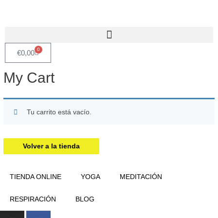
Ir
al
contenido
0
Carrito
€
0,00
My Cart
Tu carrito está vacío.
Volver a la tienda
TIENDA ONLINE
YOGA
MEDITACIÓN
RESPIRACIÓN
BLOG
I
F